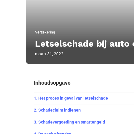
Verzekering
Letselschade bij auto
maart 31, 2022
Inhoudsopgave
Het proces in geval van letselschade
Schadeclaim indienen
Schadevergoeding en smartengeld
De zaak afronden