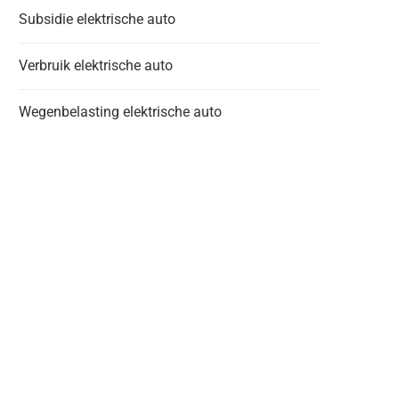
Subsidie elektrische auto
Verbruik elektrische auto
Wegenbelasting elektrische auto
Alles wat je moet weten over het
Welke stappen doorloop je
kiezen...
auto zakelijk...
april 22, 2024
januari 3, 2024