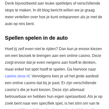
Denk bijvoorbeeld aan leuke spelletjes of verschillende
stops te maken. In dit blog bericht willen we je graag
meer vertellen over hoe je kunt ontspannen als je met de
auto op reis bent.
Spellen spelen in de auto
Hoef jij zelf even niet te rijden? Dan kun je ervoor kiezen
om een bezoek te brengen aan een online casino. Deze
zorgt ervoor dat je even nergens aan hoeft te denken,
maar enkel het spel hoeft te spelen. Ga hiervoor naar
casino zeus nl
. Vervolgens kies je uit het grote aanbod
een online casino dat bij je past. Er zijn verschillende
casino’s die je kunt kiezen. Deze zijn allemaal
betrouwbaar en hebben hun eigen spelaanbod. Als je op
zoek bent naar een specifiek spel, is het slim om van te