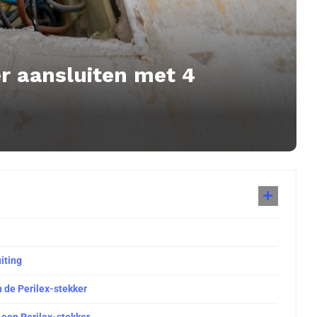
er aansluiten met 4
iting
n de Perilex-stekker
 een Perilex-stekker