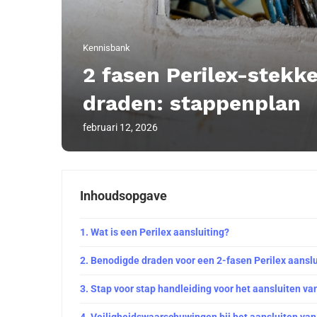
Kennisbank
2 fasen Perilex-stekk
draden: stappenplan
februari 12, 2026
Inhoudsopgave
Wat is een Perilex aansluiting?
Benodigde draden voor een 2-fasen Perilex aanslu
Stap voor stap handleiding voor het aansluiten va
Veiligheidswaarschuwingen bij het aansluiten van