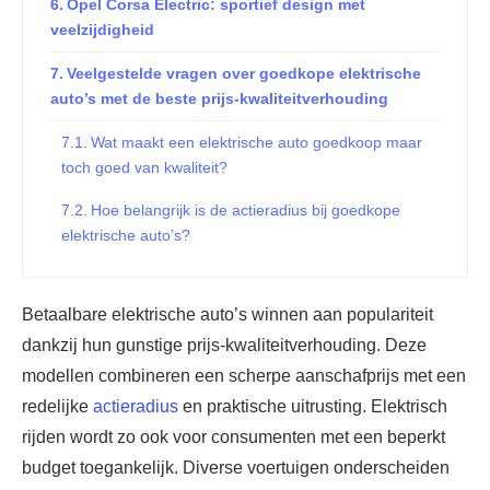
Opel Corsa Electric: sportief design met
veelzijdigheid
Veelgestelde vragen over goedkope elektrische
auto’s met de beste prijs-kwaliteitverhouding
Wat maakt een elektrische auto goedkoop maar
toch goed van kwaliteit?
Hoe belangrijk is de actieradius bij goedkope
elektrische auto’s?
Welke laadmogelijkheden zijn beschikbaar bij
betaalbare elektrische auto’s?
Betaalbare elektrische auto’s winnen aan populariteit
dankzij hun gunstige prijs-kwaliteitverhouding. Deze
Is de kleinere actieradius van goedkope EV’s een
beperking voor dagelijks gebruik?
modellen combineren een scherpe aanschafprijs met een
redelijke
actieradius
en praktische uitrusting. Elektrisch
Wat kan men verwachten qua uitrusting bij
rijden wordt zo ook voor consumenten met een beperkt
goedkope elektrische auto’s?
budget toegankelijk. Diverse voertuigen onderscheiden