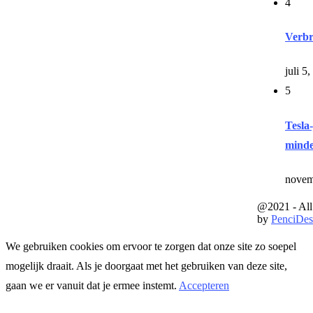
4
Verbr
juli 5
5
Tesla
mind
novem
@2021 - All
by
PenciDes
We gebruiken cookies om ervoor te zorgen dat onze site zo soepel
mogelijk draait. Als je doorgaat met het gebruiken van deze site,
gaan we er vanuit dat je ermee instemt.
Accepteren