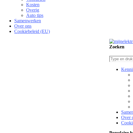
Kosten
Overig
Auto tips
Samenwerken
Over ons
Cookiebeleid (EU)
Zoeken
Kenni
Same
Over 
Cooki
Populaire b