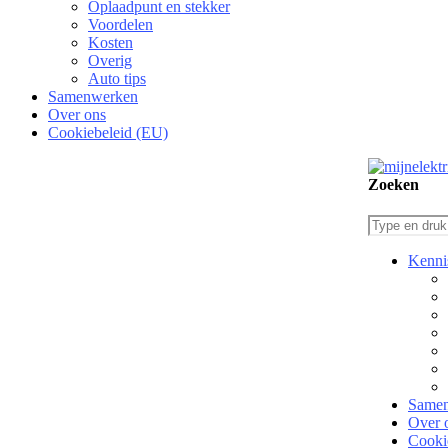
Oplaadpunt en stekker
Voordelen
Kosten
Overig
Auto tips
Samenwerken
Over ons
Cookiebeleid (EU)
Zoeken
Kenni
Same
Over 
Cooki