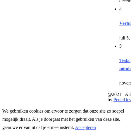
decem
4
Verbr
juli 5
5
Tesla
mind
novem
@2021 - All
by
PenciDes
We gebruiken cookies om ervoor te zorgen dat onze site zo soepel
mogelijk draait. Als je doorgaat met het gebruiken van deze site,
gaan we er vanuit dat je ermee instemt.
Accepteren