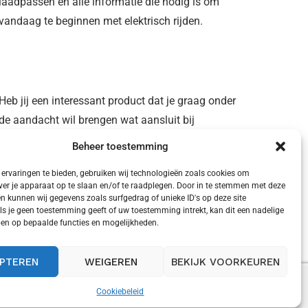
laadpassen en alle informatie die nodig is om
vandaag te beginnen met elektrisch rijden.
Heb jij een interessant product dat je graag onder
de aandacht wil brengen wat aansluit bij
bovenstaande doelstelling?
Beheer toestemming
ervaringen te bieden, gebruiken wij technologieën zoals cookies om
ver je apparaat op te slaan en/of te raadplegen. Door in te stemmen met deze
n kunnen wij gegevens zoals surfgedrag of unieke ID's op deze site
ls je geen toestemming geeft of uw toestemming intrekt, kan dit een nadelige
Laat het ons weten via het
contactformulier
of
nderhoud en kosten bij range
lektrische deurgrepen in auto’s
lektrisch rijden maakt je niet
lektrische auto snelladen voegt
en op bepaalde functies en mogelijkheden.
tender of volledig...
en je deur bij...
elukkiger volgens onderzoek
0 tot 190 km...
stuur je idee naar:
redactie@mijnelektrischeauto.nl
gustus 4, 2026
i 30, 2026
i 28, 2026
i 27, 2026
PTEREN
WEIGEREN
BEKIJK VOORKEUREN
 gaan we er vanuit dat je ermee instemt.
Accepteren
Cookiebeleid