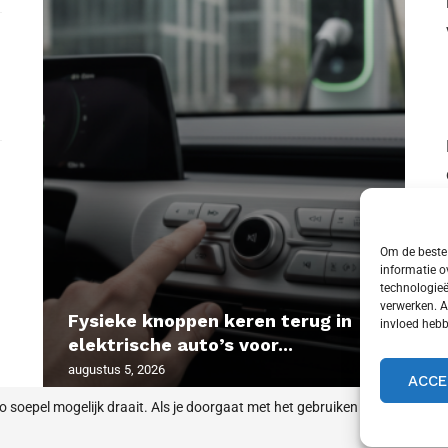
Om de beste 
informatie o
technologieë
verwerken. A
Fysieke knoppen keren terug in
O
E
E
E
invloed hebb
elektrische auto’s voor...
ex
op
g
8
augustus 5, 2026
au
jul
jul
jul
ACCE
 soepel mogelijk draait. Als je doorgaat met het gebruiken van deze site,