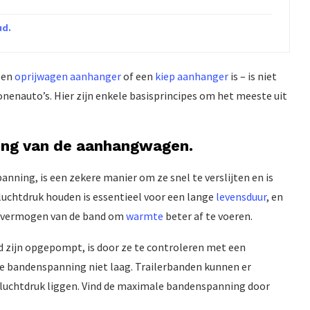
ud.
een
oprijwagen aanhanger
of een
kiep aanhanger
is – is niet
onenauto’s. Hier zijn enkele basisprincipes om het meeste uit
ing van de aanhangwagen.
ing, is een zekere manier om ze snel te verslijten en is
 luchtdruk houden is essentieel voor een lange
levensduur
, en
t vermogen van de band om
warmte
beter af te voeren.
d zijn opgepompt, is door ze te controleren met een
ge bandenspanning niet laag. Trailerbanden kunnen er
e luchtdruk liggen. Vind de maximale bandenspanning door