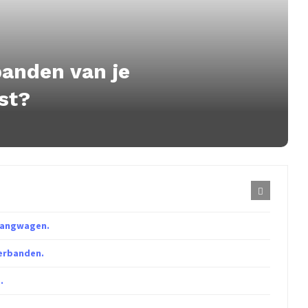
anden van je
st?
hangwagen.
erbanden.
.