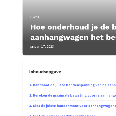
Overig
Hoe onderhoud je de b
aanhangwagen het be
januari 17, 2023
Inhoudsopgave
Handhaaf de juiste bandenspanning van de aan
Bereken de maximale belasting voor je aanhang
Kies de juiste bandenmaat voor aanhangwagens
Laat de banden jaarlijks controleren.