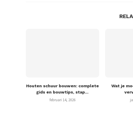
REL
Houten schuur bouwen: complete
Wat je mo
gids en bouwtips, stap...
verv
februari 14, 2026
j