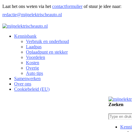
Laat het ons weten via het
contactformulier
of stuur je idee naar:
redactie@mijnelektrischeauto.nl
Kennisbank
Verbruik en onderhoud​
Laadpas
Oplaadpunt en stekker
Voordelen
Kosten
Overig
Auto tips
Samenwerken
Over ons
Cookiebeleid (EU)
Zoeken
Kenni