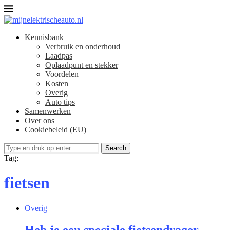
Kennisbank
Verbruik en onderhoud​
Laadpas
Oplaadpunt en stekker
Voordelen
Kosten
Overig
Auto tips
Samenwerken
Over ons
Cookiebeleid (EU)
Search
Tag:
fietsen
Overig
Heb je een speciale fietsendrager