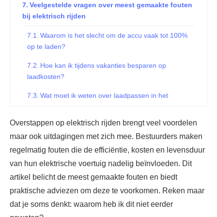
Veelgestelde vragen over meest gemaakte fouten
bij elektrisch rijden
Waarom is het slecht om de accu vaak tot 100%
op te laden?
Hoe kan ik tijdens vakanties besparen op
laadkosten?
Wat moet ik weten over laadpassen in het
buitenland?
Overstappen op elektrisch rijden brengt veel voordelen
Waarom is training belangrijk bij elektrisch rijden?
maar ook uitdagingen met zich mee. Bestuurders maken
Hoe kies ik het juiste elektrische voertuig en
regelmatig fouten die de efficiëntie, kosten en levensduur
laadinfrastructuur?
van hun elektrische voertuig nadelig beïnvloeden. Dit
artikel belicht de meest gemaakte fouten en biedt
praktische adviezen om deze te voorkomen. Reken maar
dat je soms denkt: waarom heb ik dit niet eerder